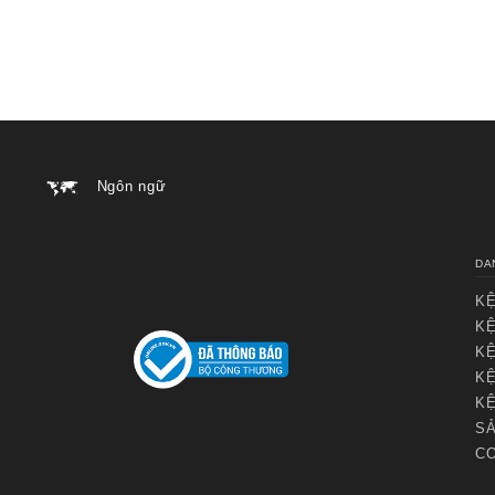
Ngôn ngữ
DA
KỆ
KỆ
KỆ
KỆ
KỆ
SẢ
CƠ