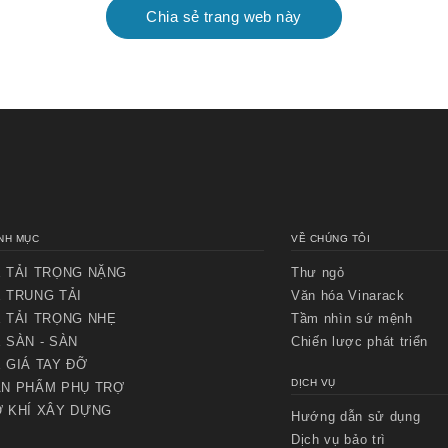
Chia sẻ trang web này
NH MỤC
VỀ CHÚNG TÔI
 TẢI TRỌNG NẶNG
Thư ngỏ
 TRUNG TẢI
Văn hóa Vinarack
 TẢI TRỌNG NHẸ
Tầm nhìn sứ mệnh
 SÀN - SÀN
Chiến lược phát triển
 GIÁ TAY ĐỠ
DỊCH VỤ
Chuyển
Chuyển
N PHẨM PHỤ TRỢ
đến nội
đến
 KHÍ XÂY DỰNG
Hướng dẫn sử dụng
dung
cuối
chính
trang
Dịch vụ bảo trì