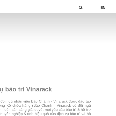
EN
ụ bảo trì Vinarack
ợ: đội ngũ nhân viên Bảo Chánh - Vinarack được đào tạo
hống Kệ chứa hàng (Bảo Chánh - Vinarack có đội ngũ
h, luôn sẵn sàng giải quyết mọi yêu cầu bảo trì & hỗ trợ
huyên nghiệp & tính hiệu quả của dịch vụ bảo trì và hỗ