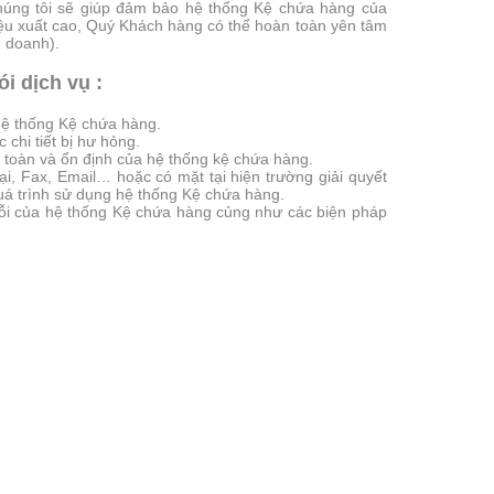
chúng tôi sẽ giúp đảm bảo hệ thống Kệ chứa hàng của
ệu xuất cao, Quý Khách hàng có thể hoàn toàn yên tâm
h doanh).
i dịch vụ :
hệ thống Kệ chứa hàng.
 chi tiết bị hư hỏng.
 toàn và ổn định của hệ thống kệ chứa hàng.
oại, Fax, Email… hoặc có mặt tại hiện trường giải quyết
quá trình sử dụng hệ thống Kệ chứa hàng.
lỗi của hệ thống Kệ chứa hàng củng như các biện pháp