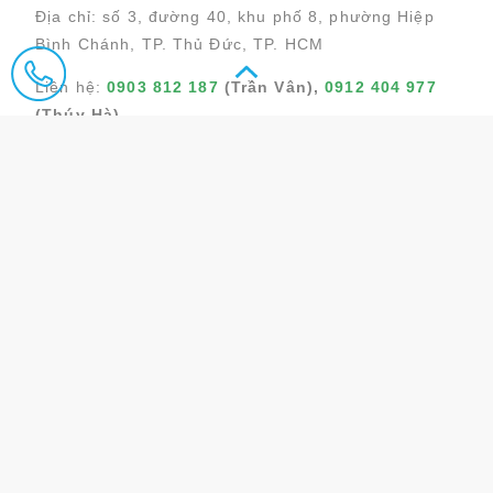
Địa chỉ: số 3, đường 40, khu phố 8, phường Hiệp
Bình Chánh, TP. Thủ Đức, TP. HCM
Liên hệ:
0903 812 187
(
Trần Vân
),
0912 404 977
(Thúy Hà)
Thắc mắc, khiếu nại:
0909 787 797
Email:
t@vinarack.vn
,
contact@vinarack.vn
Rất hân hạnh được phục vụ quý khách!
HOTLINE : 0903 812 187 (NGỌC YẾN)
LIVE CHAT