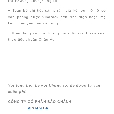
trữ từ 30kg-150kg/tầng kệ.
dung
cuối
chính
trang
+ Toàn bộ chi tiết sản phẩm giá kệ lưu trữ hồ sơ
văn phòng được Vinarack sơn tĩnh điện hoặc mạ
kẽm theo yêu cầu sử dụng.
+ Kiểu dáng và chất lượng được Vinarack sản xuất
theo tiêu chuẩn Châu Âu.
Vui lòng liên hệ với Chúng tôi để được tư vấn
miễn phí:
CÔNG TY CỔ PHẦN BẢO CHÁNH
VINARACK