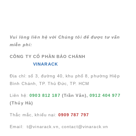
Vui lòng liên hệ với Chúng tôi để được tư vấn
miễn phí:
CÔNG TY CỔ PHẦN BẢO CHÁNH
VINARACK
Địa chỉ: số 3, đường 40, khu phố 8, phường Hiệp
Bình Chánh, TP. Thủ Đức, TP. HCM
Liên hệ:
0903 812 187
(Trần Vân),
0912 404 977
(Thúy Hà)
Thắc mắc, khiếu nại:
0909 787 797
Chuyển
Chuyển
đến nội
đến
dung
cuối
Email:
t@vinarack.vn
,
contact@vinarack.vn
chính
trang