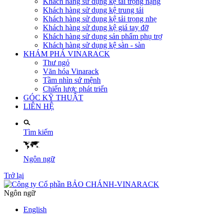
Khách hàng sử dụng kệ tải trọng nặng
Khách hàng sử dụng kệ trung tải
Khách hàng sử dụng kệ tải trọng nhẹ
Khách hàng sử dụng kệ giá tay đỡ
Khách hàng sử dụng sản phẩm phụ trợ
Khách hàng sử dụng kệ sàn - sàn
KHÁM PHÁ VINARACK
Thư ngỏ
Văn hóa Vinarack
Tầm nhìn sứ mệnh
Chiến lược phát triển
GÓC KỸ THUẬT
LIÊN HỆ
Tìm kiếm
Ngôn ngữ
Trở lại
Ngôn ngữ
English