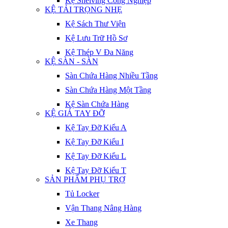
Kệ Shelving Công Nghiệp
KỆ TẢI TRỌNG NHẸ
Kệ Sách Thư Viện
Kệ Lưu Trữ Hồ Sơ
Kệ Thép V Đa Năng
KỆ SÀN - SÀN
Sàn Chứa Hàng Nhiều Tầng
Sàn Chứa Hàng Một Tầng
Kệ Sàn Chứa Hàng
KỆ GIÁ TAY ĐỠ
Kệ Tay Đỡ Kiểu A
Kệ Tay Đỡ Kiểu I
Kệ Tay Đỡ Kiểu L
Kệ Tay Đỡ Kiểu T
SẢN PHẨM PHỤ TRỢ
Tủ Locker
Vận Thang Nâng Hàng
Xe Thang