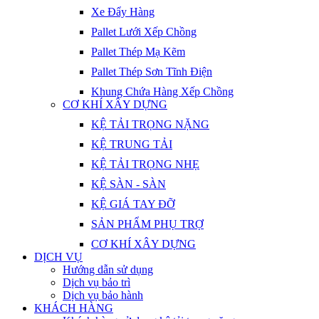
Xe Đẩy Hàng
Pallet Lưới Xếp Chồng
Pallet Thép Mạ Kẽm
Pallet Thép Sơn Tĩnh Điện
Khung Chứa Hàng Xếp Chồng
CƠ KHÍ XÂY DỰNG
KỆ TẢI TRỌNG NẶNG
KỆ TRUNG TẢI
KỆ TẢI TRỌNG NHẸ
KỆ SÀN - SÀN
KỆ GIÁ TAY ĐỠ
SẢN PHẨM PHỤ TRỢ
CƠ KHÍ XÂY DỰNG
DỊCH VỤ
Hướng dẫn sử dụng
Dịch vụ bảo trì
Dịch vụ bảo hành
KHÁCH HÀNG