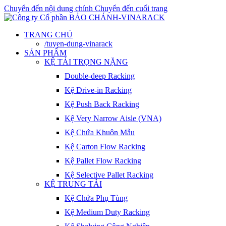
Chuyển đến nội dung chính
Chuyển đến cuối trang
TRANG CHỦ
/tuyen-dung-vinarack
SẢN PHẨM
KỆ TẢI TRỌNG NẶNG
Double-deep Racking
Kệ Drive-in Racking
Kệ Push Back Racking
Kệ Very Narrow Aisle (VNA)
Kệ Chứa Khuôn Mẫu
Kệ Carton Flow Racking
Kệ Pallet Flow Racking
Kệ Selective Pallet Racking
KỆ TRUNG TẢI
Kệ Chứa Phụ Tùng
Kệ Medium Duty Racking