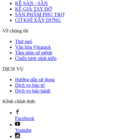
KỆ SÀN - SÀN
KỆ GIÁ TAY ĐỠ
SẢN PHẨM PHỤ TRỢ
CƠ KHÍ XÂY DỰNG
Về chúng tôi
Thư ngỏ
Văn hóa Vinarack
Tầm nhìn sứ mệnh
Chiến lược phát triển
DỊCH VỤ
Hướng dẫn sử dụng
Dịch vụ bảo trì
Dịch vụ bảo hành
Kênh chính thức
Facebook
Youtube