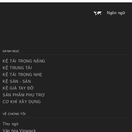
Ngôn ngữ
DANH MỤC
KỆ TẢI TRỌNG NẶNG
KỆ TRUNG TẢI
KỆ TẢI TRỌNG NHẸ
KỆ SÀN - SÀN
KỆ GIÁ TAY ĐỠ
SẢN PHẨM PHỤ TRỢ
CƠ KHÍ XÂY DỰNG
VỀ CHÚNG TÔI
Thư ngỏ
Văn hóa Vinarack