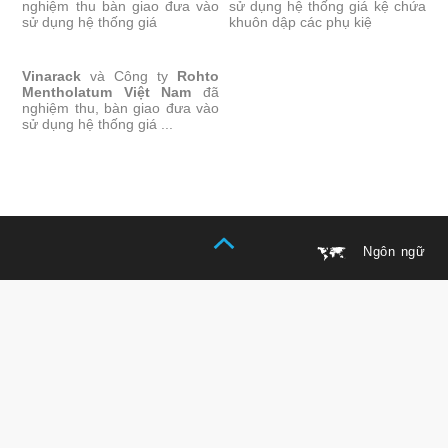
nghiệm thu bàn giao đưa vào
sử dụng hệ thống giá kệ chứa
đến nội
đến
sử dụng hệ thống giá
khuôn dập các phụ kiệ
dung
cuối
chính
trang
KỆ SELECTIVE PALLET
Vinarack
RACKING-ROHTO
và
Công ty
Rohto
Mentholatum Việt Nam
đã
nghiệm thu, bàn giao đưa vào
sử dụng hệ thống giá ...
Ngôn ngữ
DANH MỤC
KỆ TẢI TRỌNG NẶNG
KỆ TRUNG TẢI