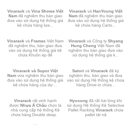
GIÁ KỆ CHỨA PALLET-VINA
CARTON FLOW RACK-
Vinarack
và
SHOWA VN
Vina Showa Việt
Vinarack
HANYOUNG VN
và
HanYoung Việt
Nam
đã nghiệm thu bàn giao
Nam
đã nghiệm thu bàn giao
đưa vào sử dụng hệ thống giá
đưa vào sử dụng hệ thống giá
kệ chứa hàng lựa...
kệ chứa hàng Carto...
GIÁ KỆ CHỨA KHUÔN-
GIÁ KỆ SELECTIVE-SHYANG
Vinarack
và
FRAMAS VN
Framas
Việt Nam
Vinarack
HUNG CHENG VN
và Công ty
Shyang
đã nghiệm thu, bàn giao đưa
Hung Cheng
Việt Nam đã
vào sử dụng hệ thống giá kệ
nghiệm thu bàn giao đưa vào
chứa Khuôn ép đế
sử dụng hệ thống giá k...
GIÁ KỆ SELECTIVE CHỨA
GIÁ KỆ DRIVE IN-SATORI
Vinarack và Supor Việt
PALLET-SUPOR VN
Satori
và
Vinarack
đã ký
Nam
vừa nghiệm thu bàn giao
nghiệm thu, bàn giao và đưa
đưa vào sử dụng hệ thống giá
vào sử dụng Hệ thống kệ chứa
kệ chứa hàng của dự ...
hàng Drive-in chứa...
GIÁ KỆ DOUBLE DEEP-NHỰA
GIÁ KỆ SELECTIVE PALLET
Vinarack
Á CHÂU
rất vinh hạnh
Hyosung
RACKING-HYOSUNG
đã rất hài lòng khi
được
Nhựa Á Châu
chọn là
sử dụng Hệ thống Kệ Selective
nhà cung cấp hệ thống Kệ
Pallet Racking
Vinarack
chứa
chứa hàng Double deep.
pallet tải nặ
...
GIÁ KỆ SELECTIVE PALLET
GIÁ KỆ CARTON FLOW