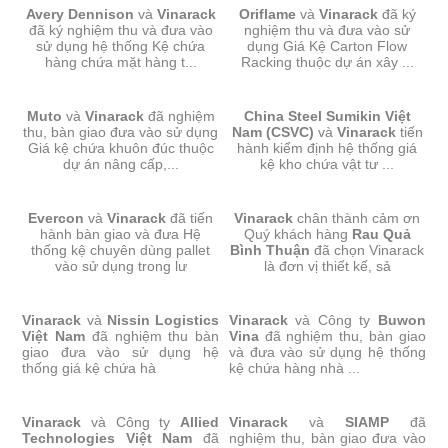
Avery Dennison
RACKING-AVERY DENNISON
và
Vinarack
Oriflame
RACKING-ORIFLAME
và
Vinarack
đã ký
đã ký nghiệm thu và đưa vào
nghiệm thu và đưa vào sử
sử dụng hệ thống Kệ chứa
dụng Giá Kệ Carton Flow
hàng chứa mặt hàng t...
Racking thuộc dự án xây ...
GIÁ KỆ CHỨA KHUÔN MẪU-
GIÁ KỆ CHỨA VẬT TƯ-CHINA
Muto
và
Vinarack
MUTO
đã nghiệm
China Steel Sumikin Việt
STEEL SUMIKIN VIỆT NAM
thu, bàn giao đưa vào sử dụng
Nam (CSVC)
và
Vinarack
tiến
Giá kệ chứa khuôn đúc thuộc
hành kiểm định hệ thống giá
dự án nâng cấp,...
kệ kho chứa vật tư ...
GIÁ KỆ SELECTIVE-EVERCON
GIÁ KỆ LƯU TRỮ-RAU QUẢ
Evercon
và
Vinarack
đã tiến
Vinarack
BÌNH THUẬN
chân thành cảm ơn
hành bàn giao và đưa Hệ
Quý khách hàng
Rau Quả
thống kệ chuyên dùng pallet
Bình Thuận
đã chọn Vinarack
vào sử dụng trong lư
là đơn vị thiết kế, sả
KỆ DRIVE IN RACK-NISSIN
KỆ DOUBLE DEEP RACKING-
Vinarack
và
LOGISTICS
Nissin Logistics
Vinarack
BUWON VINA
và Công ty
Buwon
Việt Nam
đã nghiệm thu bàn
Vina
đã nghiệm thu, bàn giao
giao đưa vào sử dụng hệ
và đưa vào sử dụng hệ thống
thống giá kệ chứa hà
kệ chứa hàng nhà ...
KỆ CÔNG NGHIỆP-CTY
KỆ CHỨA KHUÔN-SIAMP VN
Vinarack
và Công ty
ALLIED VN
Allied
Vinarack
và
SIAMP
đã
Technologies Việt Nam
đã
nghiệm thu, bàn giao đưa vào
Chuyển
Chuyển