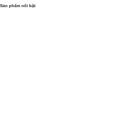
Sản phẩm nổi bật
DOUBLE-DEEP RACKING